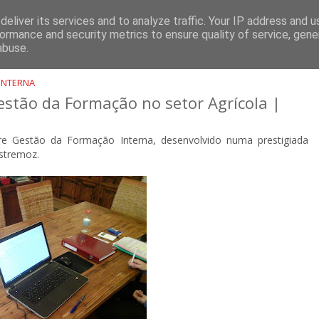
ÇÃO
PROJETOS
CONTACTOS
eliver its services and to analyze traffic. Your IP address and 
ormance and security metrics to ensure quality of service, gen
abuse.
INTERNA
stão da Formação no setor Agrícola |
 Gestão da Formação Interna, desenvolvido numa prestigiada
Estremoz.