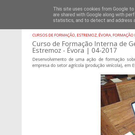
PÁGINA INICIAL
SOBRE NÓS
CONSULTORIA
FORMA
This site uses cookies from Google to d
are shared with Google along with perf
statistics, and to detect and address 
CURSOS DE FORMAÇÃO
ESTREMOZ
ÉVORA
FORMAÇÃO 
,
,
,
Curso de Formação Interna de Ge
Estremoz - Évora | 04-2017
Desenvolvimento de uma ação de formação sobre
empresa do setor agrícola (produção vinícola), em 