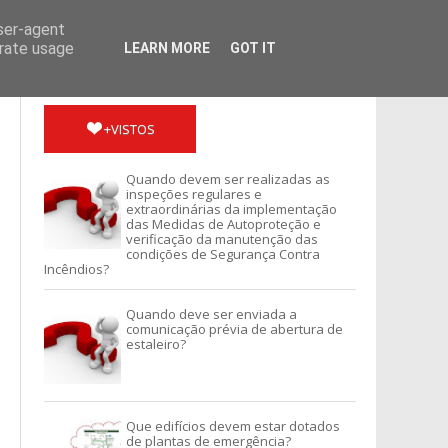
user-agent
erate usage
LEARN MORE
GOT IT
+VISTOS
Quando devem ser realizadas as
SERVIÇOS
inspeções regulares e
extraordinárias da implementação
das Medidas de Autoproteção e
verificação da manutenção das
condições de Segurança Contra
Incêndios?
Quando deve ser enviada a
comunicação prévia de abertura de
estaleiro?
Que edifícios devem estar dotados
de plantas de emergência?