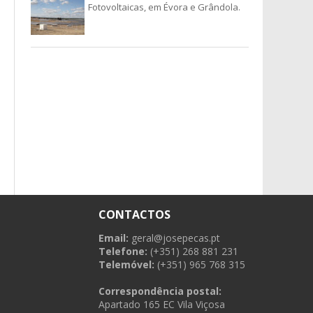
Fotovoltaicas, em Évora e Grândola.
CONTACTOS
Email:
geral@josepecas.pt
Telefone:
(+351) 268 881 231
Telemóvel:
(+351) 965 768 315
Correspondência postal:
Apartado 165 EC Vila Viçosa