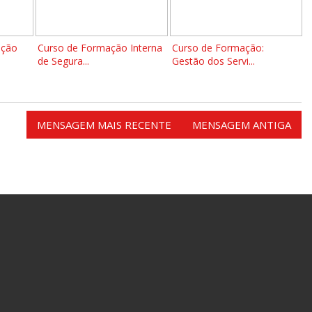
ação
Curso de Formação Interna
Curso de Formação:
de Segura...
Gestão dos Servi...
MENSAGEM MAIS RECENTE
MENSAGEM ANTIGA