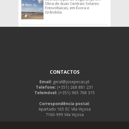
Obra de duas Centrais Solares
Fotovoltaicas, em Évora e
Grândola.
CONTACTOS
Email:
geral@josepecas.pt
Telefone:
(+351) 268 881 231
Telemóvel:
(+351) 965 768 315
Correspondência postal:
Apartado 165 EC Vila Viçosa
7160-999 Vila Viçosa