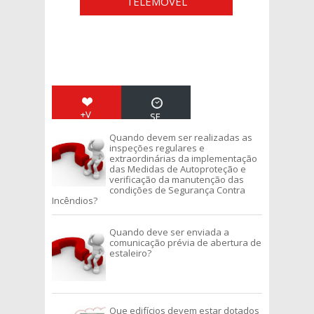
TELEMÓVEL
+V
SE
IS
RV
Quando devem ser realizadas as
TO
IÇ
inspeções regulares e
S
O
extraordinárias da implementação
S
das Medidas de Autoproteção e
verificação da manutenção das
condições de Segurança Contra
Incêndios?
Quando deve ser enviada a
comunicação prévia de abertura de
estaleiro?
Que edifícios devem estar dotados