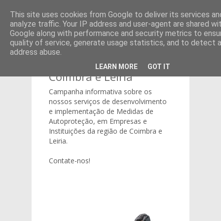
This site uses cookies from Google to deliver its services an
analyze traffic. Your IP address and user-agent are shared wi
Google along with performance and security metrics to ensu
quality of service, generate usage statistics, and to detect 
address abuse.
Medidas de
Autoproteção -
LEARN MORE
GOT IT
Coimbra e Leiria
Campanha informativa sobre os
nossos serviços de desenvolvimento
e implementação de Medidas de
Autoproteção, em Empresas e
Instituições da região de Coimbra e
Leiria.
Contate-nos!