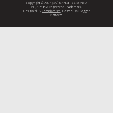
Copyright ©
2026 JOSÉ MANUEL CORONHA
PEÇAS™ Is A Registered Trademark.
Designed By
Templateism
. Hosted On Blogger
Platform.