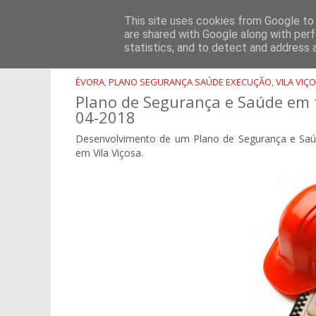
PÁGINA INICIAL
SOBRE NÓS
CONSULTORIA
FORMA
This site uses cookies from Google to d
are shared with Google along with perf
statistics, and to detect and address 
ÉVORA
PLANO SEGURANÇA SAÚDE EXECUÇÃO
VILA VIÇ
,
,
Plano de Segurança e Saúde em fa
04-2018
Desenvolvimento de um Plano de Segurança e Saúd
em Vila Viçosa.