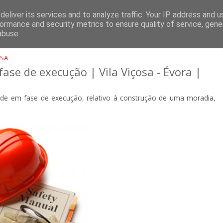
ÇÃO
PROJETOS
CONTACTOS
eliver its services and to analyze traffic. Your IP address and 
ormance and security metrics to ensure quality of service, gen
abuse.
OSA
se de execução | Vila Viçosa - Évora |
e em fase de execução, relativo à construção de uma moradia,