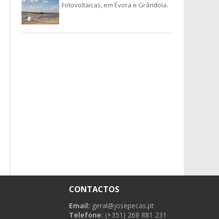
Fotovoltaicas, em Évora e Grândola.
CONTACTOS
Email:
geral@josepecas.pt
Telefone:
(+351) 268 881 231