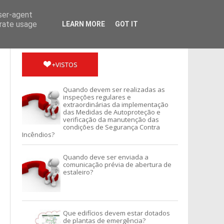
user-agent
erate usage
LEARN MORE
GOT IT
+VISTOS
Quando devem ser realizadas as
SERVIÇOS
inspeções regulares e
extraordinárias da implementação
das Medidas de Autoproteção e
verificação da manutenção das
condições de Segurança Contra
Incêndios?
Quando deve ser enviada a
comunicação prévia de abertura de
estaleiro?
Que edifícios devem estar dotados
de plantas de emergência?